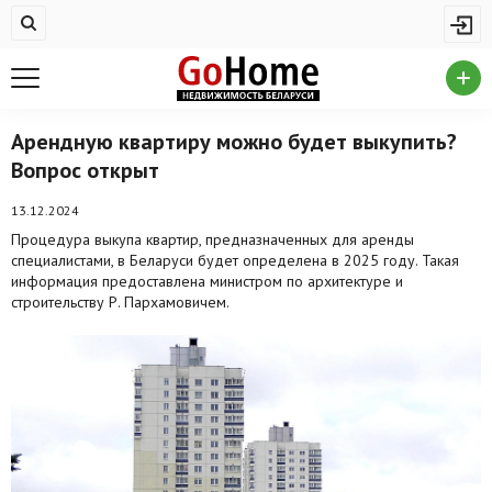
Жилая недвижимость
Купить квартиру
Снять квартиру
Арендную квартиру можно будет выкупить?
Вопрос открыт
На сутки
Новостройки
13.12.2024
Процедура выкупа квартир, предназначенных для аренды
Дома/коттеджи/участки
специалистами, в Беларуси будет определена в 2025 году. Такая
информация предоставлена министром по архитектуре и
Комерческая недвижимость
строительству Р. Пархамовичем.
Продажа коммерческой недвижимости
Аренда коммерческой недвижимости
Другие разделы
Новости