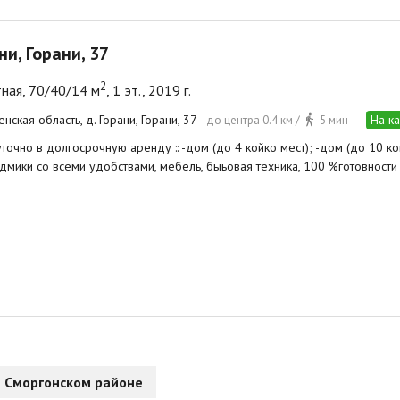
ни, Горани, 37
2
ная, 70/40/14 м
, 1 эт., 2019 г.
нская область, д. Горани, Горани, 37
На к
до центра 0.4 км /
5 мин
точно в долгосрочную аренду :: -дом (до 4 койко мест); -дом (до 10 ко
 дмики со всеми удобствами, мебель, быьовая техника, 100 %готовности
 Сморгонском районе