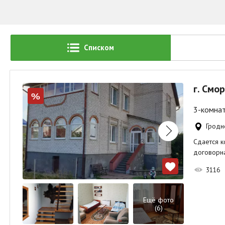
Списком
г. Смо
%
3-комнат
Гродн
Сдается к
договорна
3116
Ещё фото
(6)