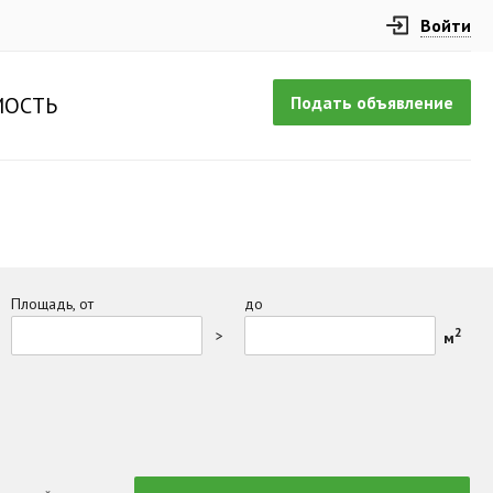
Войти
Подать объявление
ОСТЬ
Площадь, от
до
2
>
м