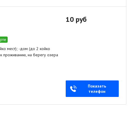
10 руб
арте
йко мест); -дом (до 2 койко
 к проживанию, на берегу озера
Показать
телефон