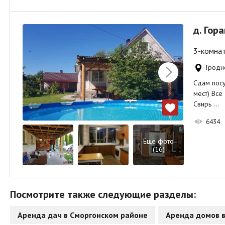
д. Гора
3-комнат
Гродне
Сдам посу
мест) Все
Свирь …
6434
Ещё фото
(16)
Посмотрите также следующие разделы:
Аренда дач в Сморгонском районе
Аренда домов в