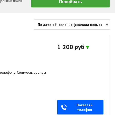
ренный поиск
По дате обновления (сначала новые)
По цене (сначала дешевые)
По цене (сначала дорогие)
1 200 руб
По дате обновления (сначала новые)
По дате обновления (сначала старые)
По площади (сначала большие)
 телефону. Стоимость аренды
По площади (сначала маленькие)
Показать
телефон