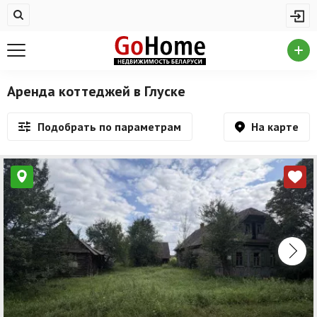
Жилая недвижимость
Недвижимость в Глуске
Купить квартиру
Аренда коттеджей в Глуске
Снять квартиру
На карте
Подобрать по параметрам
На сутки
Новостройки
Дома/коттеджи/участки
Комерческая недвижимость
Недвижимость в Глуске
Продажа коммерческой недвижимости
Аренда коммерческой недвижимости