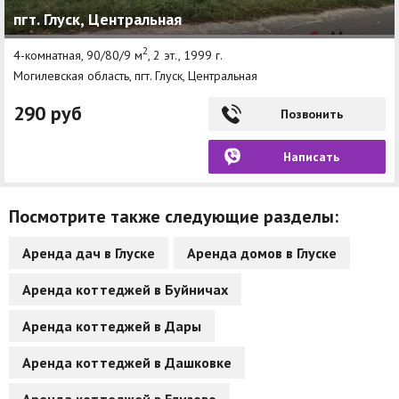
пгт. Глуск, Центральная
Другие разделы
2
4-комнатная, 90/80/9 м
, 2 эт., 1999 г.
Новости
Могилевская область, пгт. Глуск, Центральная
Агентства
290 руб
Позвонить
Ремонт квартир
Написать
Грузовое такси
Способы оплаты
Посмотрите также следующие разделы:
Реклама на сайте
Аренда дач в Глуске
Аренда домов в Глуске
Аренда коттеджей в Буйничах
Аренда коттеджей в Дары
Аренда коттеджей в Дашковке