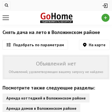
Жилая недвижимость
Купить квартиру
Снять квартиру
Снять дача на лето в Воложинском районе
На сутки
На карте
Подобрать по параметрам
Новостройки
Дома/коттеджи/участки
Объявлений нет
Комерческая недвижимость
Объявлений, удовлетворяющих вашему запросу не найдено
Продажа коммерческой недвижимости
Посмотрите также следующие разделы:
Аренда коммерческой недвижимости
Аренда коттеджей в Воложинском районе
Другие разделы
Аренда домов в Воложинском районе
Новости