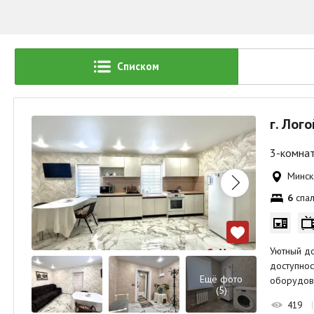
Списком
г. Лог
3-комнат
Минска
6
спал
Уютный до
доступнос
Ещё фото
оборудов
(5)
419