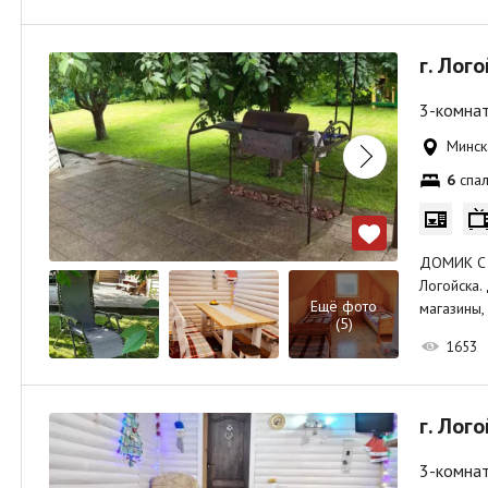
г. Лог
3-комнат
Минска
6
спал
ДОМИК С Б
Логойска.
Ещё фото
магазины,
(5)
1653
г. Лог
3-комнат