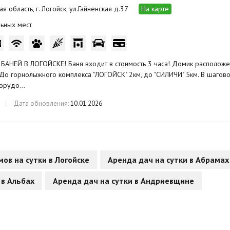
я область, г. Логойск, ул.Гайненская д.37
На карте
ьных мест
АНЕЙ В ЛОГОЙСКЕ! Баня входит в стоимость 3 часа! Домик расположе
 До горнолыжного комплекса "ЛОГОЙСК" 2км, до "СИЛИЧИ" 5км. В шаговой
борудо…
Дата обновления:
10.01.2026
ов на сутки в Логойске
Аренда дач на сутки в Абрамах
 в Альбах
Аренда дач на сутки в Андриевщине