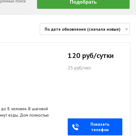
ренный поиск
По дате обновления (сначала новые)
По цене (сначала дешевые)
По цене (сначала дорогие)
120 руб/сутки
По дате обновления (сначала новые)
25 руб/чел
По дате обновления (сначала старые)
По площади (сначала большие)
По площади (сначала маленькие)
до 8 человек. В шаговой
инут езды. Дом полностью
Показать
телефон