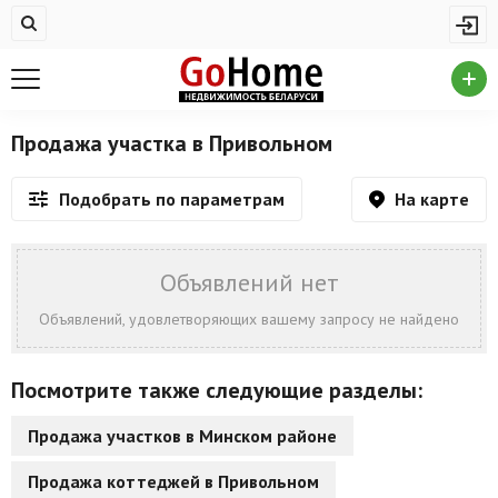
Жилая недвижимость
Недвижимость в Привольном
Купить квартиру
Продажа участка в Привольном
Снять квартиру
На карте
Подобрать по параметрам
На сутки
Новостройки
Объявлений нет
Дома/коттеджи/участки
Объявлений, удовлетворяющих вашему запросу не найдено
Комерческая недвижимость
Посмотрите также следующие разделы:
Недвижимость в Привольном
Продажа участков в Минском районе
Продажа коммерческой недвижимости
Продажа коттеджей в Привольном
Аренда коммерческой недвижимости