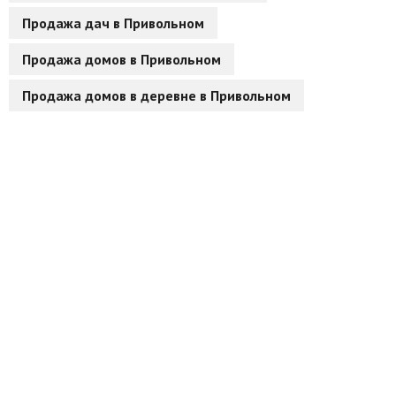
Продажа дач в Привольном
Другие разделы
Продажа домов в Привольном
Новости
Продажа домов в деревне в Привольном
Агентства
Ремонт квартир
Грузовое такси
Способы оплаты
Реклама на сайте