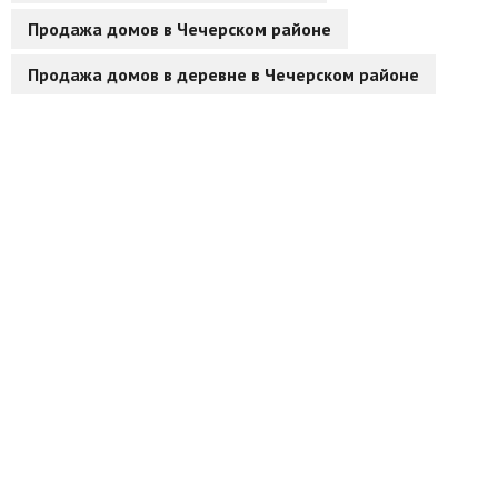
Продажа домов в Чечерском районе
Агентства
Продажа домов в деревне в Чечерском районе
Ремонт квартир
Грузовое такси
Способы оплаты
Реклама на сайте