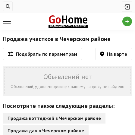
Жилая недвижимость
Купить квартиру
Снять квартиру
Продажа участков в Чечерском районе
На сутки
На карте
Подобрать по параметрам
Новостройки
Дома/коттеджи/участки
Объявлений нет
Комерческая недвижимость
Объявлений, удовлетворяющих вашему запросу не найдено
Продажа коммерческой недвижимости
Посмотрите также следующие разделы:
Аренда коммерческой недвижимости
Продажа коттеджей в Чечерском районе
Другие разделы
Продажа дач в Чечерском районе
Новости