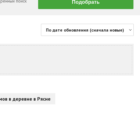
ренный поиск
По дате обновления (сначала новые)
По цене (сначала дешевые)
По цене (сначала дорогие)
По дате обновления (сначала новые)
По дате обновления (сначала старые)
По площади (сначала большие)
По площади (сначала маленькие)
ов в деревне в Рясне