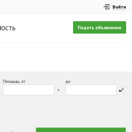
Войти
Подать объявление
ОСТЬ
Площадь, от
до
2
>
м