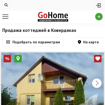
Жилая недвижимость
Недвижимость в Ковердяках
Купить квартиру
Продажа коттеджей в Ковердяках
Снять квартиру
На карте
Подобрать по параметрам
На сутки
Новостройки
%
Дома/коттеджи/участки
Комерческая недвижимость
Недвижимость в Ковердяках
Продажа коммерческой недвижимости
Аренда коммерческой недвижимости