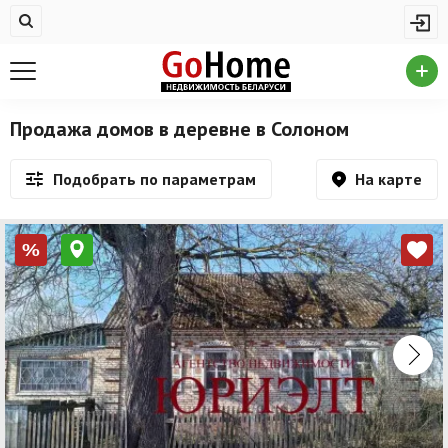
Жилая недвижимость
Недвижимость в Солоном
Купить квартиру
Продажа домов в деревне в Солоном
Снять квартиру
На карте
Подобрать по параметрам
На сутки
Новостройки
%
Дома/коттеджи/участки
Комерческая недвижимость
Недвижимость в Солоном
Продажа коммерческой недвижимости
Аренда коммерческой недвижимости