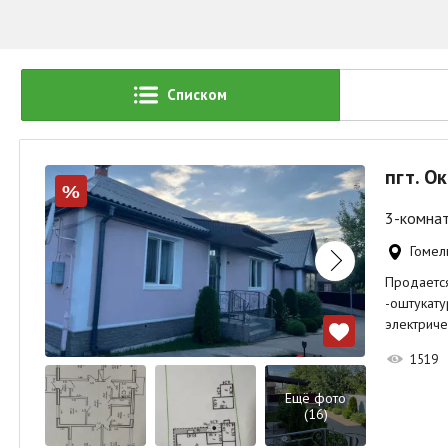
Списком
пгт. О
%
3-комнат
Гомель
Продается
-оштукату
электриче
1519
Ещё фото
(16)