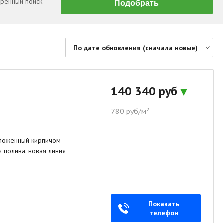
ренный поиск
По дате обновления (сначала новые)
По цене (сначала дешевые)
По цене (сначала дорогие)
140 340 руб
По дате обновления (сначала новые)
780 руб/м²
По дате обновления (сначала старые)
По площади (сначала большие)
бложенный кирпичом
По площади (сначала маленькие)
 полива. новая линия
Показать
телефон