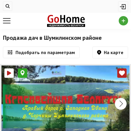
Жилая недвижимость
Купить квартиру
Снять квартиру
Продажа дач в Шумилинском районе
На сутки
На карте
Подобрать по параметрам
Новостройки
Дома/коттеджи/участки
Комерческая недвижимость
Продажа коммерческой недвижимости
Аренда коммерческой недвижимости
Другие разделы
Новости