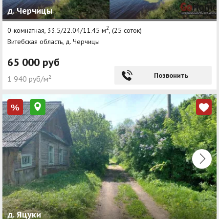
д. Черчицы
Агентства
2
0-комнатная, 33.5/22.04/11.45 м
, (25 соток)
Ремонт квартир
Витебская область, д. Черчицы
Грузовое такси
65 000 руб
Способы оплаты
Позвонить
1 940 руб/м²
Реклама на сайте
%
д. Яцуки