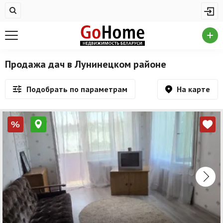
Жилая недвижимость
Купить квартиру
Снять квартиру
Продажа дач в Лунинецком районе
На сутки
На карте
Подобрать по параметрам
Новостройки
Дома/коттеджи/участки
%
Комерческая недвижимость
Продажа коммерческой недвижимости
Аренда коммерческой недвижимости
Другие разделы
Новости