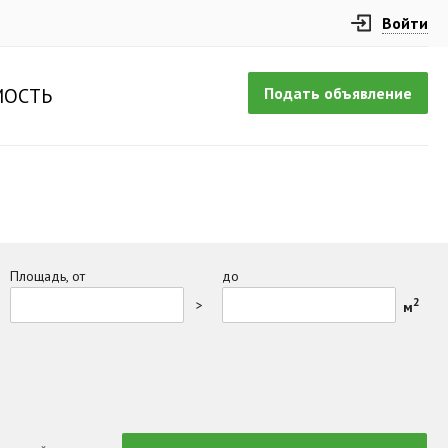
Войти
Подать объявление
ОСТЬ
Площадь, от
до
2
>
м