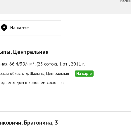
Расши
На карте
ыпы, Центральная
2
ная, 66.4/39/- м
, (25 соток), 1 эт., 2011 г.
ьская область, д. Шалыпы, Центральная
На карте
родается дом в хорошем состоянии
инковичи, Брагонина, 3