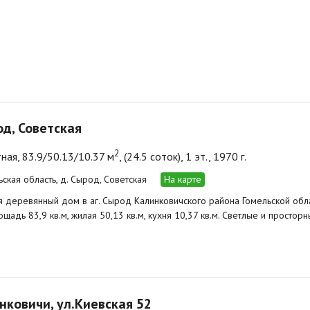
од, Советская
2
ная, 83.9/50.13/10.37 м
, (24.5 соток), 1 эт., 1970 г.
ьская область, д. Сырод, Советская
На карте
 деревянный дом в аг. Сырод Калинковичского района Гомельской облас
щадь 83,9 кв.м, жилая 50,13 кв.м, кухня 10,37 кв.м. Светлые и просторн
инковичи, ул.Киевская 52