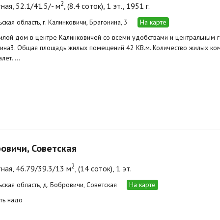
2
ная, 52.1/41.5/- м
, (8.4 соток), 1 эт., 1951 г.
ская область, г. Калинковичи, Брагонина, 3
На карте
лой дом в центре Калинковичей со всеми удобствами и центральным 
нина3. Общая площадь жилых помещений 42 КВ.м. Количество жилых комн
алет. …
ровичи, Советская
2
ная, 46.79/39.3/13 м
, (14 соток), 1 эт.
ьская область, д. Бобровичи, Советская
На карте
ть надо