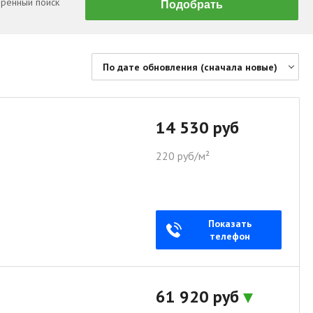
ренный поиск
По дате обновления (сначала новые)
По цене (сначала дешевые)
По цене (сначала дорогие)
14 530 руб
По дате обновления (сначала новые)
220 руб/м²
По дате обновления (сначала старые)
По площади (сначала большие)
По площади (сначала маленькие)
Показать
телефон
61 920 руб