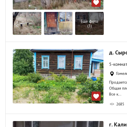
Ещё фото
(3)
д. Сыр
5-комнат
Гомел
Продается
Общая пло
Все к…
2685
г. Кал