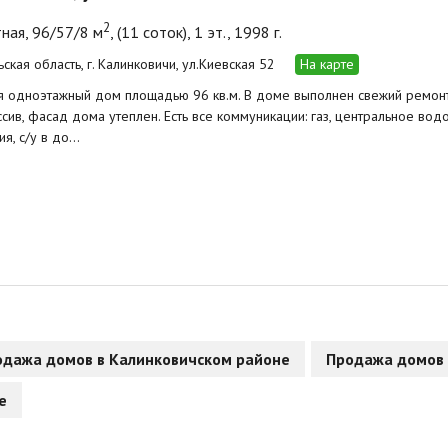
2
ная, 96/57/8 м
, (11 соток), 1 эт., 1998 г.
ская область, г. Калинковичи, ул.Киевская 52
На карте
 одноэтажный дом площадью 96 кв.м. В доме выполнен свежий ремонт
сив, фасад дома утеплен. Есть все коммуникации: газ, центральное вод
ия, с/у в до…
одажа домов в Калинковичском районе
Продажа домов 
е