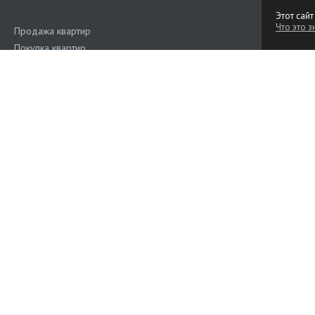
Этот сайт
Что это з
Продажа квартир
Покупка квартир
Аренда квартир
Поиск квартир
Квартиры на сутки
Продажа коммерческой недвижимости
Аренда коммерческой недвижимости
Дома, участки
Наш рейтинг
4.6
(Голос
Подать объявление