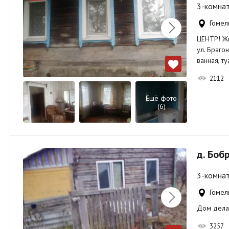
3-комнат
Гомель
ЦЕНТР! Жи
ул. Браго
ванная, ту
2112
Ещё фото
(6)
д. Боб
3-комнат
Гомел
Дом дела
3257