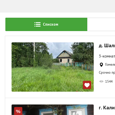
Списком
д. Шал
3-комнат
Гомел
Срочно п
1544
г. Кал
%