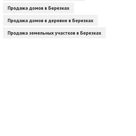
Продажа домов в Березках
Другие разделы
Продажа домов в деревне в Березках
Новости
Продажа земельных участков в Березках
Агентства
Ремонт квартир
Грузовое такси
Способы оплаты
Реклама на сайте