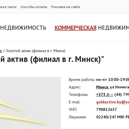
овое такси
Способы оплаты
Реклама на сайте
НЕДВИЖИМОСТЬ
КОММЕРЧЕСКАЯ
НЕДВИЖИМ
ке
/
Золотой актив (филиал в г. Минск)
 актив (филиал в г. Минск)"
Время работы:
пн-пт 10:00-19:0
Адрес:
Минск
, ул.Немига
Телефоны:
+375 () --
(44) 799
E-mail:
goldactive.by@y
УНП:
790812637
Лицензия:
02240/247 МЮ РБ,