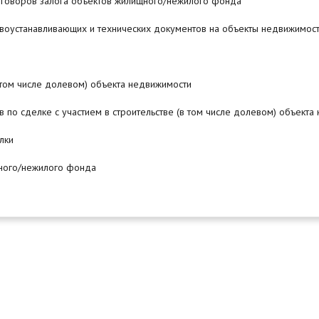
договоров залога объектов жилищного/нежилого фонда
авоустанавливающих и технических документов на объекты недвижимос
в том числе долевом) объекта недвижимости
 по сделке с участием в строительстве (в том числе долевом) объекта
лки
щного/нежилого фонда