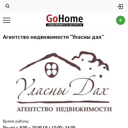
Жилая недвижимость
Купить квартиру
Снять квартиру
Агентство недвижимости "Уласны дах"
На сутки
Новостройки
Дома/коттеджи/участки
Комерческая недвижимость
Продажа коммерческой недвижимости
Аренда коммерческой недвижимости
Другие разделы
Время работы:
Новости
Пн–пт с 9.00 – 20.00 Сб с 10.00 - 16.00