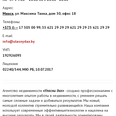
Адрес:
Агентства
Минск
, ул. Максима Танка, дом 30, офис 18
Ремонт квартир
Телефоны:
+375 () --
17 305 00 99, 33 621 29 29 29 621 29 29 25 621 29 29
Грузовое такси
E-mail:
Способы оплаты
info@ulasnydax.by
УНП:
Реклама на сайте
192926095
Лицензия:
02240/344, МЮ РБ, 10.07.2017
Агентство недвижимости
«Уласны дах»
- создано профессионалами с
многолетним опытом работы в недвижимости, с умением решать
самые сложные задачи и добиваться результатов. Мы новый,
молодой коллектив стремительно развивающийся. Наша компания
использует
современны
е
эффективны
е
технологи
и
и нацелен
а
на
высокие результаты
. Мы в своей деятельности ориентированы