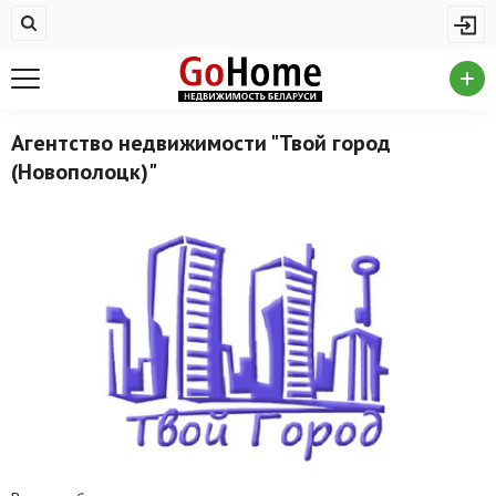
Жилая недвижимость
Купить квартиру
Снять квартиру
Агентство недвижимости "Твой город
(Новополоцк)"
На сутки
Новостройки
Дома/коттеджи/участки
Комерческая недвижимость
Продажа коммерческой недвижимости
Аренда коммерческой недвижимости
Другие разделы
Новости