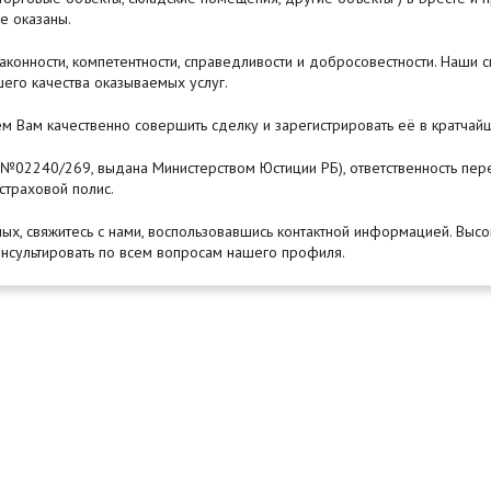
же оказаны.
аконности, компетентности, справедливости и добросовестности. Наши с
его качества оказываемых услуг.
м Вам качественно совершить сделку и зарегистрировать её в кратчай
я №02240/269, выдана Министерством Юстиции РБ), ответственность пер
страховой полис.
ых, свяжитесь с нами, воспользовавшись контактной информацией. Выс
онсультировать по всем вопросам нашего профиля.