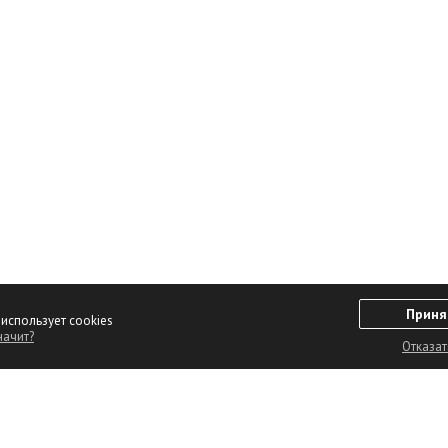
Приня
 использует cookies
начит?
Новостройки
Реклама на сайте
Отказат
Агентства недвижимости
Способы оплаты
Ремонт квартир
Партнерам
Грузовое такси
Контакты
Новости недвижимости
Пользовательское с