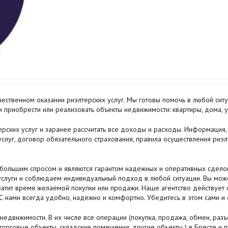
ственном оказании риэлтерских услуг. Мы готовы помочь в любой ситуа
 приобрести или реализовать объекты недвижимости: квартиры, дома, у
рских услуг и заранее рассчитать все доходы и расходы. Информация, 
услуг, договор обязательного страхования, правила осуществления риэ
 большим спросом и являются гарантом надежных и оперативных сделок
слуги и соблюдаем индивидуальный подход в любой ситуации. Вы може
атит время желаемой покупки или продажи. Наше агентство действует 
С нами всегда удобно, надежно и комфортно. Убедитесь в этом сами и
едвижимости. В их числе все операции (покупка, продажа, обмен, разъе
торговые объекты, складские помещения, другие объекты ) в Бресте и п