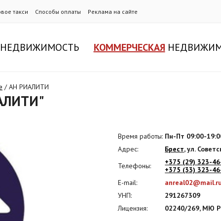
овое такси
Способы оплаты
Реклама на сайте
НЕДВИЖИМОСТЬ
КОММЕРЧЕСКАЯ
НЕДВИЖИМ
е
/
АН РИАЛИТИ
ИАЛИТИ"
Время работы:
Пн-Пт 09:00-19:0
Адрес:
Брест
, ул. Советс
+375 (29) 323-46
Телефоны:
+375 (33) 323-46
E-mail:
anreal02@mail.r
УНП:
291267309
Лицензия:
02240/269, МЮ РБ