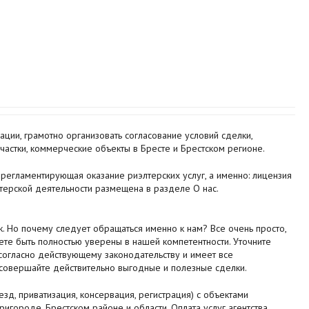
ции, грамотно организовать согласование условий сделки,
частки, коммерческие объекты в Бресте и Брестском регионе.
регламентирующая оказание риэлтерских услуг, а именно: лицензия
лтерской деятельности размещена в разделе О нас.
. Но почему следует обращаться именно к нам? Все очень просто,
те быть полностью уверены в нашей компетентности. Уточните
согласно действующему законодательству и имеет все
 совершайте действительно выгодные и полезные сделки.
зд, приватизация, консервация, регистрация) с объектами
ригороде, Брестском районе и области. Оплата услуг агентства