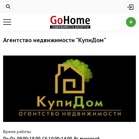
Жилая недвижимость
Купить квартиру
Снять квартиру
Агентство недвижимости "КупиДом"
На сутки
Новостройки
Дома/коттеджи/участки
Комерческая недвижимость
Продажа коммерческой недвижимости
Аренда коммерческой недвижимости
Другие разделы
Время работы:
Новости
Пн-Пт 09:00-18:00, Сб 10:00-14:00, Вс выходной