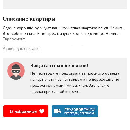
Описание квартиры
Сдам в хорошие руки, уютная 1-комнатная квартира по ул. Немига,
8, от собственника. В четырех минутах ходьбы до метро Немига.
Евроремонт.
Стеклопакеты, пол ламинат, встроенный шкаф-купе, сантехника
Развернуть описание
новая, высокоскоростной Wi-Fi, металлическая дверь, лифт,
домофон, парковка во дворе.
Защита от мошенников!
Есть вся мебель (кровать, диван, столик, тумба) и бытовая техника
(электроплита, холодильник, стиральная машина автомат, телевизор,
Не переводите предоплату за просмотр объекта
телефон, утюг, чайник). Имеется отдельная спальная зона. Сан/узел
на карт-счета частным лицам и не переходите по
раздельный. Лоджия застекленная, большая, с двумя выходами из
предоставляемым ими ссылкам. Заключайте
гостиной и из кухни.
сделки при личной встрече.
Из окна панорамный вид всего центра города. Рядом ТД На
Немиге, ТЦ Галерея, магазин. В шаговой доступности Дворец спорта,
набережная реки Свислочь, зеленая зона, ресторан Лидо и др.
В избранное
Рядом центральный ж/д вокзал. Возле дома православный и
католический соборы. Остановка метро Немига. Остановка
транспорта прямо возле дома.