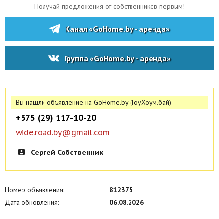
Тихий благоустроенный зеленый двор, детская площадка.
Получай предложения от собственников первым!
Небольшие коммунальные услуги. Только на длительный срок
порядочным людям.
Канал «GoHome.by - аренда»
Официальная регистрация договора.
Группа «GoHome.by - аренда»
Вы нашли объявление на GoHome.by (ГоуХоум.бай)
+375 (29) 117-10-20
wide.road.by@gmail.com
Сергей Собственник
Номер объявления:
812375
Дата обновления:
06.08.2026