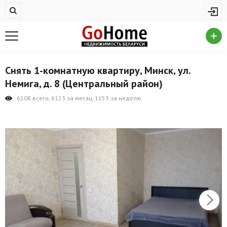
Жилая недвижимость
Купить квартиру
Снять квартиру
Снять 1-комнатную квартиру, Минск, ул.
На сутки
Немига, д. 8 (Центральный район)
Новостройки
6108 всего, 6123 за месяц, 1153 за неделю
Дома/коттеджи/участки
Комерческая недвижимость
Продажа коммерческой недвижимости
Аренда коммерческой недвижимости
Другие разделы
Новости