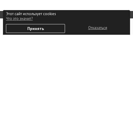
Этот сайт использует cookies
Что это значит?
Реклама на сайте
0
Способы оплаты
Отказаться
Принять
Избранное
Войти
Партнерам
Контакты
Пользовательское соглашение
Политика в отношении
обработки персональных
данных
Политика в отношении
использования файлов cookie
Изменить настройки Cookie
Подать объявление