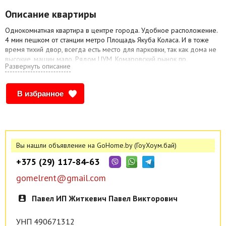
Описание квартиры
Однокомнатная квартира в центре города. Удобное расположение.
4 мин пешком от станции метро Площадь Якуба Коласа. И в тоже
время тихий двор, всегда есть место для парковки, так как дома не
высокие, машин мало. Рядом ЦУМ, Комаровский рынок пр.
Развернуть описание
Независимости. До вокзала три остановки на метро. Центр можно
пешком обойти.
Квартира состоит из 1комнаты, кухни и санузла. Спальные места 2+2
В избранное
(двухспальная кровать и двухспальный диван). ЖК ТВ со
смартприставкой, вай-фай, холодильник, СВЧ, электрический чайник,
стиральная машина, фен, утюг, постельное бельё, полотенца, посуда,
столовые приборы, чай, кофе, сахар, соль, и тд.
Стоимость проживания зависит от количества гостей и дат найма
Вы нашли объявление на GoHome.by (ГоуХоум.бай)
жилья.
+375 (29) 117-84-63
В отдельных случаях, требуется задаток.
gomelrent@gmail.com
Павел ИП Житкевич Павел Викторович
УНП 490671312