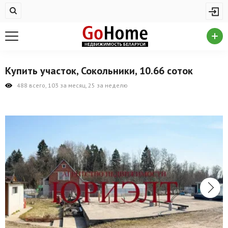
Жилая недвижимость
Купить квартиру
Снять квартиру
Купить участок, Сокольники, 10.66 соток
На сутки
488 всего, 103 за месяц, 25 за неделю
Новостройки
Дома/коттеджи/участки
Комерческая недвижимость
Продажа коммерческой недвижимости
Аренда коммерческой недвижимости
Другие разделы
Новости