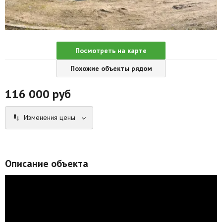
Агентства
Ремонт квартир
Посмотреть на карте
Грузовое такси
Похожие объекты рядом
Способы оплаты
116 000
руб
Реклама на сайте
Изменения цены
Описание объекта