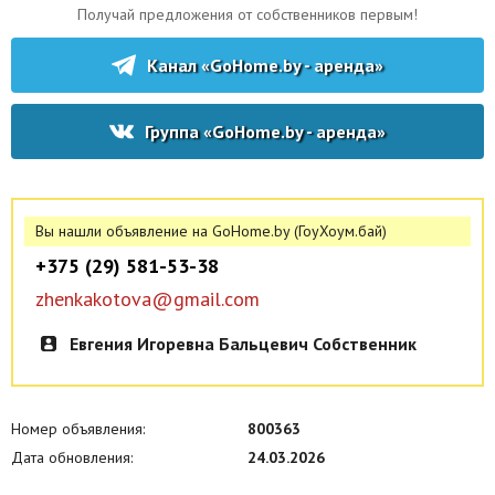
Получай предложения от собственников первым!
Канал «GoHome.by - аренда»
Группа «GoHome.by - аренда»
Вы нашли объявление на GoHome.by (ГоуХоум.бай)
+375 (29) 581-53-38
zhenkakotova@gmail.com
Евгения Игоревна Бальцевич Собственник
Номер объявления:
800363
Дата обновления:
24.03.2026