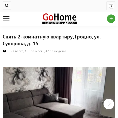
Жилая недвижимость
Купить квартиру
Снять квартиру
Снять 2-комнатную квартиру, Гродно, ул.
На сутки
Суворова, д. 15
Новостройки
559 всего, 158 за месяц, 43 за неделю
Дома/коттеджи/участки
Комерческая недвижимость
Продажа коммерческой недвижимости
Аренда коммерческой недвижимости
Другие разделы
Новости