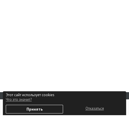
Этот сайт использует cookies
Что это значит?
Реклама на сайте
0
Способы оплаты
Отказаться
Принять
Избранное
Войти
Партнерам
Контакты
Пользовательское соглашение
Политика в отношении