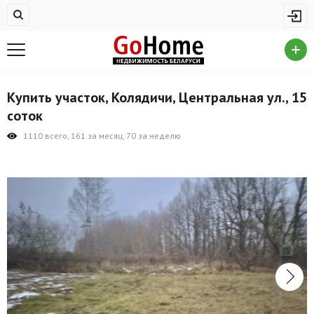
Жилая недвижимость
Купить квартиру
Снять квартиру
Купить участок, Колядичи, Центральная ул., 15
На сутки
соток
Новостройки
1110 всего, 161 за месяц, 70 за неделю
Дома/коттеджи/участки
Комерческая недвижимость
Продажа коммерческой недвижимости
Аренда коммерческой недвижимости
Другие разделы
Новости