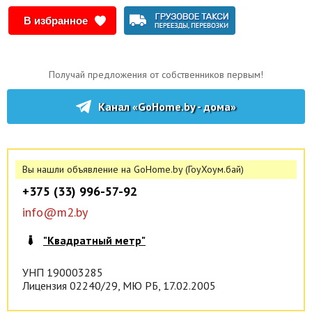
Есть возможность купить прилегающий к нашему участок 11,5 соток
В избранное
(ПНВ).
Удобный заезд с 20-го км МКАД- 12 минут до дома, мимо заправки
с магазином. До остановки общественного транспорта с
Получай предложения от собственников первым!
одноименным названием пешком -13 минут. До метро «Слуцкий
гостинец» 3,5 км. До Сеницы или Лошицы чуть больше двух
километров.
Канал «GoHome.by - дома»
Недалеко есть озера для отдыха.
Вы нашли объявление на GoHome.by (ГоуХоум.бай)
+375 (33) 996-57-92
info@m2.by
"Квадратный метр"
УНП 190003285
Лицензия 02240/29, МЮ РБ, 17.02.2005