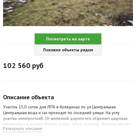
Агентства
Ремонт квартир
Грузовое такси
Посмотреть на карте
Способы оплаты
Похожие объекты рядом
Реклама на сайте
102 560
руб
Описание объекта
Участок 15,0 соток для ЛПХ в Колядичах по ул.Центральная.
Центральная вода и газ проходят по соседней улице. На углу
участка электростолб. От железной дороги его отделяет широкая
лесополоса и дорога. Рядом только двое соседей . Участок или его
Развернуть описание
часть, согласно зоконодательства, может быть переведен под
строительство и эксплуатацию жилого дома.