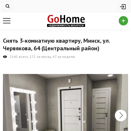
Жилая недвижимость
Купить квартиру
Снять квартиру
Снять 3-комнатную квартиру, Минск, ул.
На сутки
Червякова, 64 (Центральный район)
Новостройки
2145 всего, 172 за месяц, 47 за неделю
Дома/коттеджи/участки
Комерческая недвижимость
Продажа коммерческой недвижимости
Аренда коммерческой недвижимости
Другие разделы
Новости