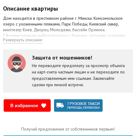
Описание квартиры
Дом находится в престижном районе г. Минска: Комсомольское
озеро с ухоженными пляжами, Парк Победы, Киевский сквер,
кинотеатр Киев, Дворец Молодежи, бассейн Орленок.
Сформированная инфраструктура с банками, детскими садиками,
Развернуть описание
школами, гимназиями, магазинами.
Ремонт выполнен в классическом стиле, керамическая плитка,
душевая, кухонная техника встроенная, качественные полы. В
Защита от мошенников!
квартире использованы проходные выключатели.
Не переводите предоплату за просмотр объекта
Все продумано для комфортной жизни.
на карт-счета частным лицам и не переходите по
Эта квартира Вас не оставит равнодушным!
предоставляемым ими ссылкам. Заключайте
сделки при личной встрече.
В избранное
Получай предложения от собственников первым!