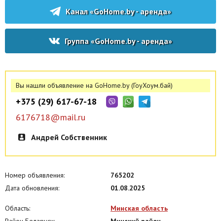
Канал «GoHome.by - аренда»
Группа «GoHome.by - аренда»
Вы нашли объявление на GoHome.by (ГоуХоум.бай)
+375 (29) 617-67-18
6176718@mail.ru
Андрей Собственник
Номер объявления:
765202
Дата обновления:
01.08.2025
Область:
Минская область
Район Беларуси:
Минский район