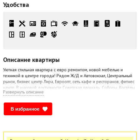
Удобства
Описание квартиры
Уютная стильная квартира с евро ремонтом, новой мебелью и
техникой в центре города! Рядом Ж/Д и Автовокзал, Центральный
рынок, бизнес центр Лира, Евроопт, сеть кафе и ресторанов, фитнес
центр. В шаговой доступности Советская площадь, Соборы, Костёлы,
Развернуть описание
Старый и Новый замки, и много других достопримечательностей.
Цена зависит от дня недели, выходных и праздничных дней,
количества проживающих. Квартира не сдается лицам моложе 23
В избранное
лет, а так же для увеселительных мероприятий. При заселении иметь
паспорт. По интересующим вопросам можно обращаться по тел.
80292301509