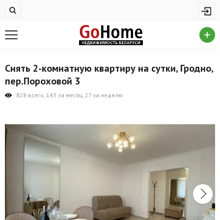
Жилая недвижимость
Купить квартиру
Снять квартиру
Снять 2-комнатную квартиру на сутки, Гродно,
На сутки
пер.Пороховой 3
Новостройки
828 всего, 143 за месяц, 27 за неделю
Дома/коттеджи/участки
Комерческая недвижимость
Продажа коммерческой недвижимости
Аренда коммерческой недвижимости
Другие разделы
Новости