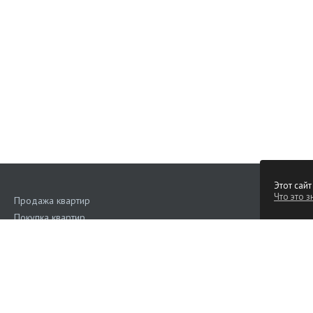
Этот сайт
Что это з
Продажа квартир
Покупка квартир
Аренда квартир
Поиск квартир
Квартиры на сутки
Продажа коммерческой недвижимости
Аренда коммерческой недвижимости