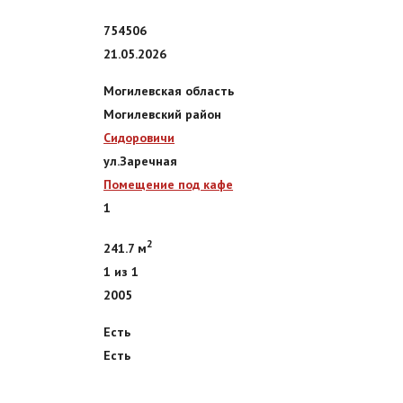
754506
21.05.2026
Могилевская область
Могилевский район
Сидоровичи
ул.Заречная
Помещение под кафе
1
2
241.7 м
1 из 1
2005
Есть
Есть