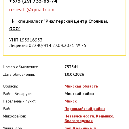
+375 (29) 733-63-74
rcsrealt@gmail.com
специалист
"Риэлтерский центр Столицы,
ООО"
УНП 193516933
Лицензия 02240/414 27.04.2021 № 75
Номер объявления:
753541
Дата обновления:
10.07.2026
Область:
Минская область
Район Беларуси:
Минский район
Населенный пункт:
Минск
Район:
Первомайский район
Микрорайон:
Независимости, Кедышко,
Волгоградская
Улица, дом:
пер. Калинина, д.