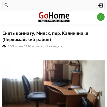
Жилая недвижимость
Купить квартиру
Снять квартиру
Снять комнату, Минск, пер. Калинина, д.
На сутки
(Первомайский район)
Новостройки
2608 всего, 2290 за месяц, 45 за неделю
Дома/коттеджи/участки
Комерческая недвижимость
Продажа коммерческой недвижимости
Аренда коммерческой недвижимости
Другие разделы
Новости