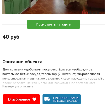
Агентства
Ремонт квартир
Посмотреть на карте
Грузовое такси
40
руб
Способы оплаты
Реклама на сайте
Описание объекта
Дом со всеми удобствами посуточно. Есть все необходимое:
постельное белье,посуда, телевизор (2),интернет, микроволновая
печь, стиральная машина, холодильник. Рядом парк,центр города. Во
дворе беседка, мангал ,место для парковки. Предоставляются
Развернуть описание
документы для командированных
В избранное