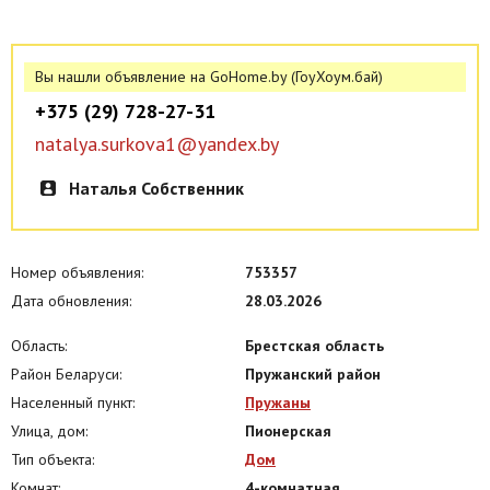
Вы нашли объявление на GoHome.by (ГоуХоум.бай)
+375 (29) 728-27-31
natalya.surkova1@yandex.by
Наталья Собственник
Номер объявления:
753357
Дата обновления:
28.03.2026
Область:
Брестская область
Район Беларуси:
Пружанский район
Населенный пункт:
Пружаны
Улица, дом:
Пионерская
Тип объекта:
Дом
Комнат:
4-комнатная