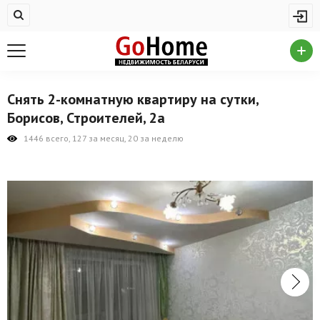
Жилая недвижимость
Купить квартиру
Снять квартиру
Снять 2-комнатную квартиру на сутки,
На сутки
Борисов, Строителей, 2а
Новостройки
1446 всего, 127 за месяц, 20 за неделю
Дома/коттеджи/участки
Комерческая недвижимость
Продажа коммерческой недвижимости
Аренда коммерческой недвижимости
Другие разделы
Новости