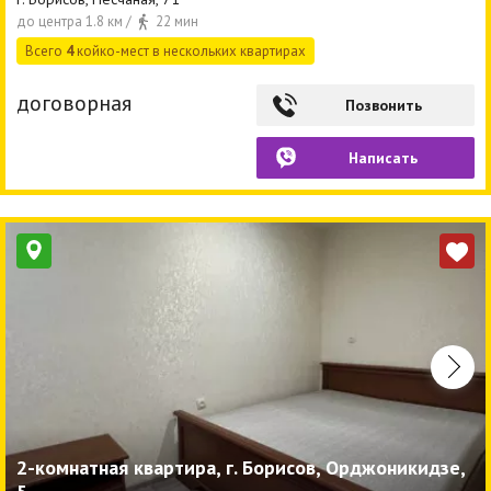
до центра 1.8 км /
22 мин
Всего
4
койко-мест в нескольких квартирах
договорная
Позвонить
Написать
2-комнатная квартира, г. Борисов, Орджоникидзе,