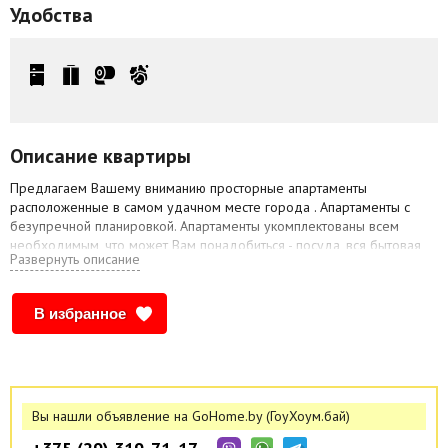
Удобства
Описание квартиры
Предлагаем Вашему вниманию просторные апартаменты
расположенные в самом удачном месте города . Апартаменты с
безупречной планировкой. Апартаменты укомплектованы всем
необходимым, что может Вам понадобиться - посуда, вся бытовая
Развернуть описание
техника, постельное бельё, WI-FI ср-ва личной гигиены.
Предоставление отчетных документов командированным.
В избранное
Вы нашли объявление на GoHome.by (ГоуХоум.бай)