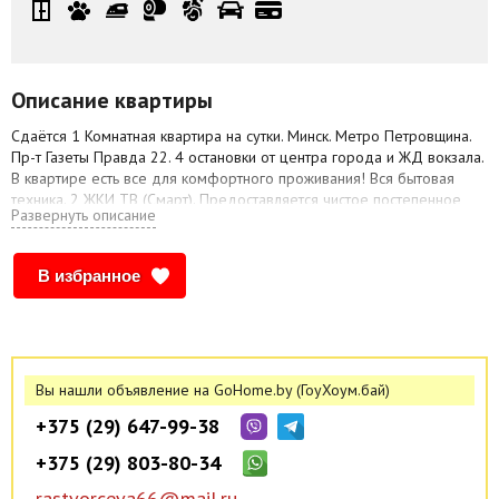
Описание квартиры
Сдаётся 1 Комнатная квартира на сутки. Минск. Метро Петровщина.
Пр-т Газеты Правда 22. 4 остановки от центра города и ЖД вокзала.
В квартире есть все для комфортного проживания! Вся бытовая
техника. 2 ЖКИ ТВ (Смарт). Предоставляется чистое постепенное
Развернуть описание
белье и полотенца. Средства личной гигиены. Кухня полностью
оборудована посудой и кухонным принадлежностями. Чай, кофе,
сахар.. Для пары или семьи 3 человека. Не сдается для компаний и
В избранное
проведения разных увеселительных мероприятий!!! В общем
тамбуре ведётся видеонаблюдение! Цена, указаная в объявлении
не фиксированная, уточнять по телефону.!!!. Зависит от спроса, от
количества дней проживания, от количества проживающих,! От дня
недели. Рассчитывается в каждом отдельном случае
индивидуально!!! . В выходные и праздничные дни цена может быть
Вы нашли объявление на GoHome.by (ГоуХоум.бай)
выше-(Договорная! Предварительная бронь только по предоплате!
+375 (29) 647-99-38
Квартира от собственника, звоните договоримся! Предоставляются
Отчетные документы НПД.
+375 (29) 803-80-34
Ранний заезд и поздний отъезд возможен при наличии возможности,
rastvorceva66@mail.ru