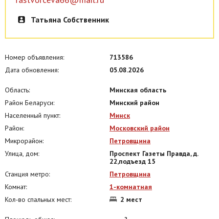
за дополнительную плату. Можно с собакой небольшой породы, за
дополнительную плату. Страховой депозит.! Квартира от
Татьяна Собственник
собственника! Звоните договоримся!
Номер объявления:
713586
Дата обновления:
05.08.2026
Область:
Минская область
Район Беларуси:
Минский район
Населенный пункт:
Минск
Район:
Московский район
Микрорайон:
Петровщина
Улица, дом:
Проспект Газеты Правда, д.
22,подъезд 15
Станция метро:
Петровщина
Комнат:
1-комнатная
Кол-во спальных мест:
2 мест
2