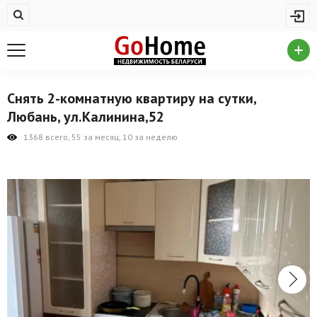
Жилая недвижимость
Купить квартиру
Снять квартиру
Снять 2-комнатную квартиру на сутки,
На сутки
Любань, ул.Калинина,52
Новостройки
1368 всего, 55 за месяц, 10 за неделю
Дома/коттеджи/участки
Комерческая недвижимость
Продажа коммерческой недвижимости
Аренда коммерческой недвижимости
Другие разделы
Новости