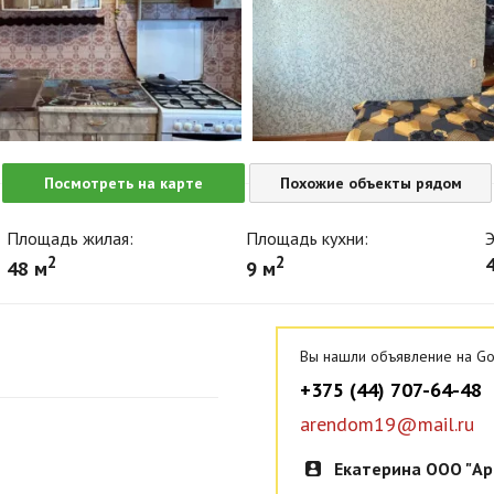
Посмотреть на карте
Похожие объекты рядом
Площадь жилая:
Площадь кухни:
Э
2
2
4
48 м
9 м
Вы нашли объявление на Go
+375 (44) 707-64-48
arendom19@mail.ru
Екатерина ООО "Ар