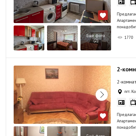
Предлага
Апартамен
понадобит
Ещё фото
1770
(2)
2-комн
2-комнат
пгт. К
Предлага
Апартамен
понадобит