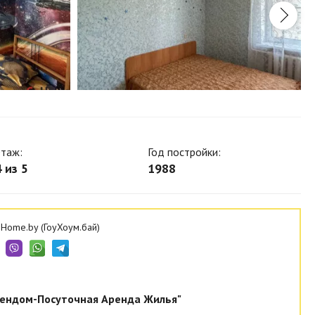
таж:
Год постройки:
 из 5
1988
Home.by (ГоуХоум.бай)
ендом-Посуточная Аренда Жилья"