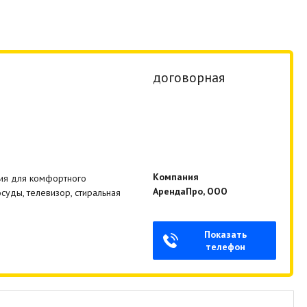
договорная
Компания
ния для комфортного
АрендаПро, ООО
осуды, телевизор, стиральная
Показать
телефон