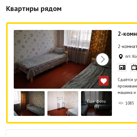
Квартиры рядом
2-комн
2-комнат
пгт. 
Сдаётся у
проживани
машина и
Ещё фото
1085
(6)