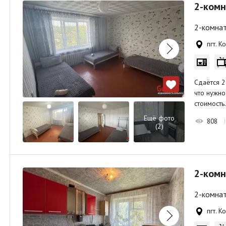
2-комн
2-комнат
пгт. К
Сдаётся 2
что нужно
стоимост
Ещё фото
808
(2)
2-комн
2-комнат
пгт. 