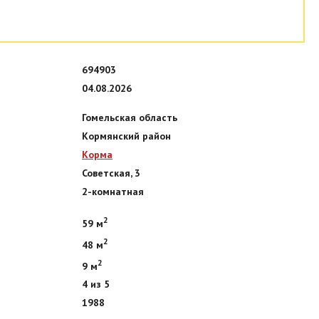
694903
04.08.2026
Гомельская область
Кормянский район
Корма
Советская, 3
2-комнатная
2
59 м
2
48 м
2
9 м
4 из 5
1988