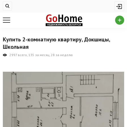
Жилая недвижимость
Купить квартиру
Снять квартиру
Купить 2-комнатную квартиру, Докшицы,
На сутки
Школьная
Новостройки
2997 всего, 135 за месяц, 28 за неделю
Дома/коттеджи/участки
Комерческая недвижимость
Продажа коммерческой недвижимости
Аренда коммерческой недвижимости
Другие разделы
Новости