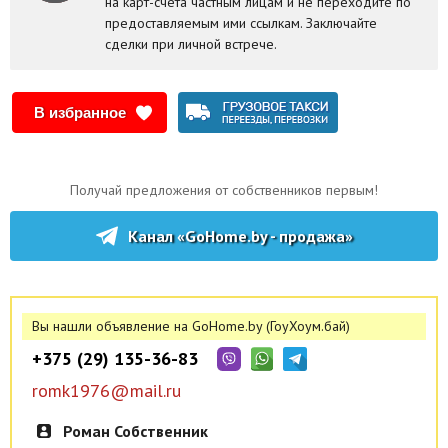
на карт-счета частным лицам и не переходите по
предоставляемым ими ссылкам. Заключайте
сделки при личной встрече.
В избранное
Получай предложения от собственников первым!
Канал «GoHome.by - продажа»
Вы нашли объявление на GoHome.by (ГоуХоум.бай)
+375 (29) 135-36-83
romk1976@mail.ru
Роман Собственник