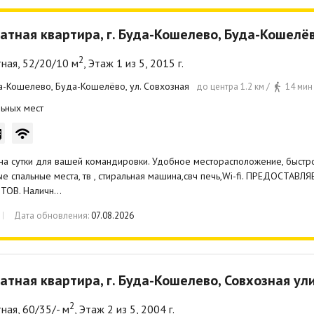
атная квартира, г. Буда-Кошелево, Буда-Кошелёв
2
ная, 52/20/10 м
, Этаж 1 из 5, 2015 г.
да-Кошелево, Буда-Кошелёво, ул. Совхозная
до центра 1.2 км /
14 мин
ьных мест
на сутки для вашей командировки. Удобное месторасположение, быстро
е спальные места, тв , стиральная машина,свч печь,Wi-fi. ПРЕДОСТ
ТОВ. Наличн…
Дата обновления:
07.08.2026
атная квартира, г. Буда-Кошелево, Совхозная ул
2
ная, 60/35/- м
, Этаж 2 из 5, 2004 г.