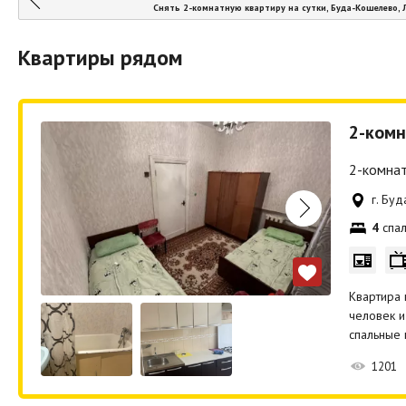
Снять 2-комнатную квартиру на сутки, Буда-Кошелево,
Квартиры рядом
2-комн
2-комнат
г. Бу
4
спал
Квартира 
человек и
спальные
1201