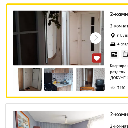
2-комн
2-комнат
г. Бу
4
спал
Квартира 
раздельны
ДОКУМЕН
3450
2-комн
2-комнат