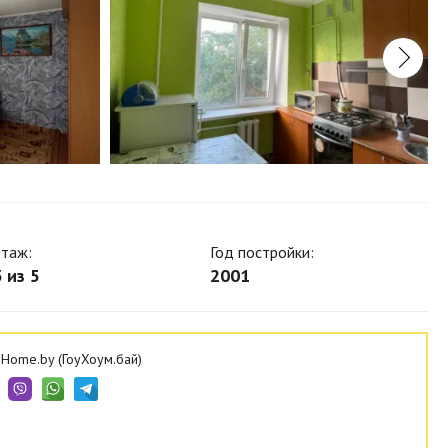
таж:
Год постройки:
 из 5
2001
Home.by (ГоуХоум.бай)