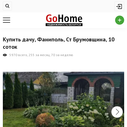
Жилая недвижимость
Купить квартиру
Снять квартиру
Купить дачу, Фаниполь, Ст Брумовщина, 10
На сутки
соток
Новостройки
5970 всего, 255 за месяц, 70 за неделю
Дома/коттеджи/участки
Комерческая недвижимость
Продажа коммерческой недвижимости
Аренда коммерческой недвижимости
Другие разделы
Новости