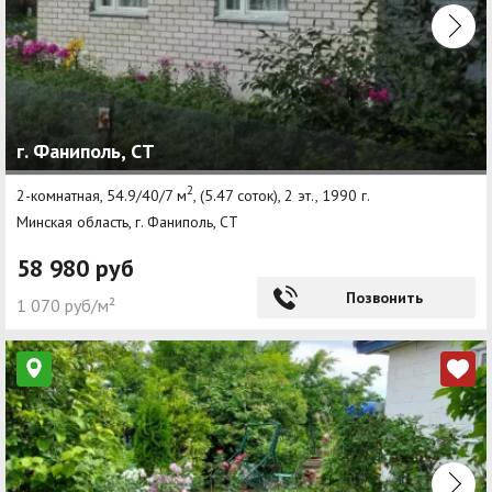
г. Фаниполь, СТ
2
2-комнатная, 54.9/40/7 м
, (5.47 соток), 2 эт., 1990 г.
Минская область, г. Фаниполь, СТ
58 980 руб
Позвонить
1 070 руб/м²