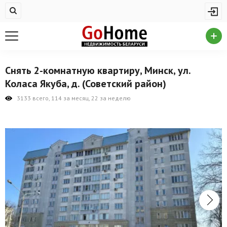
Жилая недвижимость
Купить квартиру
Снять квартиру
Снять 2-комнатную квартиру, Минск, ул.
На сутки
Коласа Якуба, д. (Советский район)
Новостройки
3133 всего, 114 за месяц, 22 за неделю
Дома/коттеджи/участки
Комерческая недвижимость
Продажа коммерческой недвижимости
Аренда коммерческой недвижимости
Другие разделы
Новости