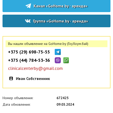
Канал «GoHome.by - аренда»
Группа «GoHome.by - аренда»
Вы нашли объявление на GoHome.by (ГоуХоум.бай)
+375 (29) 698-75-55
+375 (44) 784-53-36
clinicalcenterby@gmail.com
Иван Собственник
Номер объявления:
672425
Дата обновления:
09.03.2024