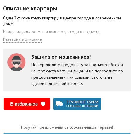
Описание квартиры
Сдам 2-х комнатную квартиру в центре города в современном
доме.
Инидивидуальное машиноместо у входа в подъезд.
Развернуть описание
Охраняемая территория с видеонаблюдением.
Детская площадка.
Сигнализация.
Защита от мошенников!
5 минут ходьбы к метро.
Не переводите предоплату за просмотр объекта
на карт-счета частным лицам и не переходите по
5 минут ходьбы к Комаровскому рынку.
предоставляемым ими ссылкам. Заключайте
Подогрев полов, кондиционер, посудомоечная машина, вся техника
сделки при личной встрече.
BOSCH, гардеробная, 2 лоджии, душевая кабина и ванна
3 телевизора
Высокоскоростной интернет Космос
В избранное
Получай предложения от собственников первым!