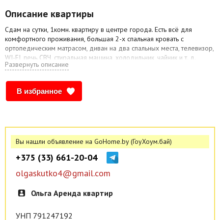
Описание квартиры
Сдам на сутки, 1комн. квартиру в центре города. Есть всё для
комфортного проживания, большая 2-х спальная кровать с
ортопедическим матрасом, диван на два спальных места, телевизор,
WI-FI, печь СВЧ, стиральная машина, холодильник, чайник и т. д.
Развернуть описание
Командировочным - отчётные документы, наличный и безналичный
расчет. Стоимость проживания от 60р., зависит от времени и кол-ва
проживающих. КОМПАНИЯМ НЕ БЕСПОКОИТЬ!!! При заселении
В избранное
нужен Паспорт.
Вы нашли объявление на GoHome.by (ГоуХоум.бай)
+375 (33) 661-20-04
olgaskutko4@gmail.com
Ольга Аренда квартир
УНП 791247192