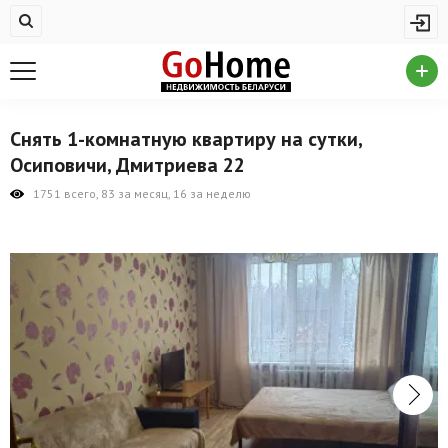
Жилая недвижимость
Купить квартиру
Снять квартиру
Снять 1-комнатную квартиру на сутки,
На сутки
Осиповичи, Дмитриева 22
Новостройки
1751 всего, 83 за месяц, 16 за неделю
Дома/коттеджи/участки
Комерческая недвижимость
Продажа коммерческой недвижимости
Аренда коммерческой недвижимости
Другие разделы
Новости