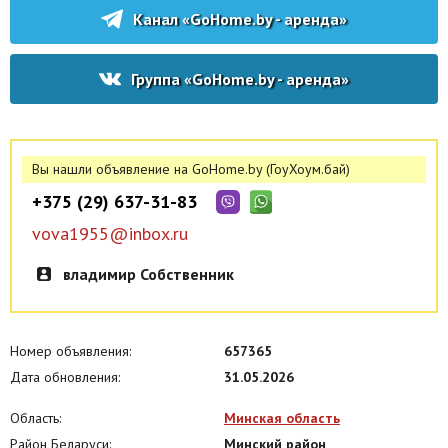
Канал «GoHome.by - аренда»
Группа «GoHome.by - аренда»
Вы нашли объявление на GoHome.by (ГоуХоум.бай)
+375 (29) 637-31-83
vova1955@inbox.ru
владимир Собственник
Номер объявления:
657365
Дата обновления:
31.05.2026
Область:
Минская область
Район Беларуси:
Минский район