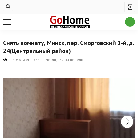
Жилая недвижимость
Купить квартиру
Снять квартиру
Снять комнату, Минск, пер. Сморговский 1-й, д.
На сутки
24(Центральный район)
Новостройки
12036 всего, 389 за месяц, 142 за неделю
Дома/коттеджи/участки
Комерческая недвижимость
Продажа коммерческой недвижимости
Аренда коммерческой недвижимости
Другие разделы
Новости