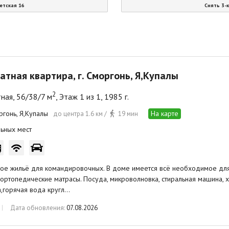
ветская 16
Снять 3-к
атная квартира, г. Сморгонь, Я,Купалы
2
ная, 56/38/7 м
, Этаж 1 из 1, 1985 г.
ргонь, Я,Купалы
На карте
до центра 1.6 км /
19 мин
ьных мест
ое жильё для командировочных. В доме имеется всё необходимое для
 ортопедические матрасы. Посуда, микроволновка, стиральная машина, 
,горячая вода кругл…
Дата обновления:
07.08.2026