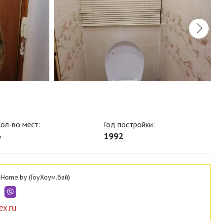
ол-во мест:
Год постройки:
6
1992
Home.by (ГоуХоум.бай)
x.ru