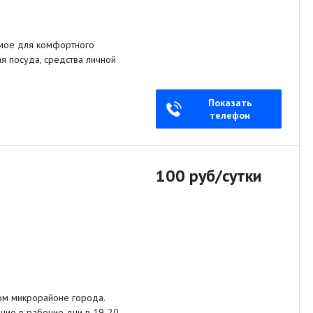
димое для комфортного
ая посуда, средства личной
Показать
телефон
100 руб/сутки
ном микрорайоне города.
ние в рабочие дни в 19-20