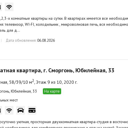
,2,3-х комнатные квартиры на сутки. В квартирах имеется все необхо
я: телевизор, WI-FI, холодильник , микроволновая печь, вся необходим
гель для д…
Дата обновления:
06.08.2026
атная квартира, г. Сморгонь, Юбилейная, 33
2
ная, 58/39/10 м
, Этаж 9 из 10, 2020 г.
оргонь, Юбилейная, 33
На карте
ьных мест
осуточно уютная, просторная двухкомнатная квартира-студия в восточ
сё необходимое для комфортного проживания и отдыха гостей. Заселе