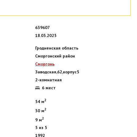
639607
18.03.2025
Гродненская область
Сморгонский район
Сморгонь
Заводская,62,корпус5
2-комнатная
6 мест
2
54 м
2
30 м
2
9 м
5 из 5
1992