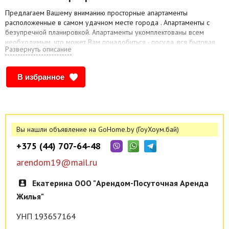
Предлагаем Вашему вниманию просторные апартаменты
расположенные в самом удачном месте города . Апартаменты с
безупречной планировкой. Апартаменты укомплектованы всем
необходимым, что может Вам понадобиться - посуда, вся бытовая
Развернуть описание
техника, постельное бельё, WI-FI ср-ва личной гигиены.
В избранное
Вы нашли объявление на GoHome.by (ГоуХоум.бай)
+375 (44) 707-64-48
arendom19@mail.ru
Екатерина ООО "Арендом-Посуточная Аренда
Жилья"
УНП 193657164