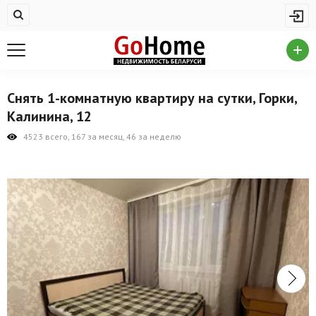
Жилая недвижимость
Купить квартиру
Снять квартиру
Снять 1-комнатную квартиру на сутки, Горки,
На сутки
Калинина, 12
Новостройки
4523 всего, 167 за месяц, 46 за неделю
Дома/коттеджи/участки
Комерческая недвижимость
Продажа коммерческой недвижимости
Аренда коммерческой недвижимости
Другие разделы
Новости