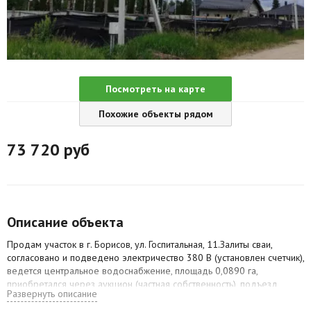
Агентства
Ремонт квартир
Грузовое такси
Посмотреть на карте
Способы оплаты
Похожие объекты рядом
Реклама на сайте
73 720
руб
Описание объекта
Продам участок в г. Борисов, ул. Госпитальная, 11.Залиты сваи,
согласовано и подведено электричество 380 В (установлен счетчик),
ведется центральное водоснабжение, площадь 0,0890 га,
приобретался через аукцион (частная собственность), подъезд
Развернуть описание
хороший. При продаже отдам два архитектурных проекта (для
одноэтажного дома и для двухэтажного).