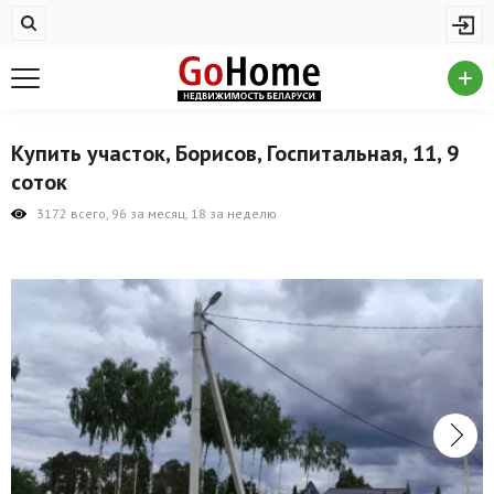
Жилая недвижимость
Купить квартиру
Снять квартиру
Купить участок, Борисов, Госпитальная, 11, 9
На сутки
соток
Новостройки
3172 всего, 96 за месяц, 18 за неделю
Дома/коттеджи/участки
Комерческая недвижимость
Продажа коммерческой недвижимости
Аренда коммерческой недвижимости
Другие разделы
Новости