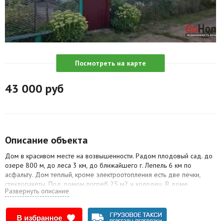
Агентства
Ремонт квартир
Грузовое такси
Посмотреть на карте
Способы оплаты
43 000
руб
Реклама на сайте
Описание объекта
Дом в красивом месте на возвышенности. Радом плодовый сад. до
озере 800 м, до леса 3 км, до ближайшего г. Лепель 6 км по
асфальту. Дом теплый, кроме электроотопления есть две печки,
стеклопакеты. Под домом погреб 25 м2 и колодец. В доме
Развернуть описание
центральное водоснабжение, туалет с выгребной ямой, душевая
кабина с водонагревателем. Есть дом.телефон, интернет. Дом готов
к проживанию.
В избранное