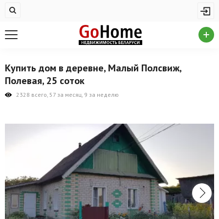
Жилая недвижимость
Купить квартиру
Снять квартиру
Купить дом в деревне, Малый Полсвиж,
На сутки
Полевая, 25 соток
Новостройки
2328 всего, 57 за месяц, 9 за неделю
Дома/коттеджи/участки
Комерческая недвижимость
Продажа коммерческой недвижимости
Аренда коммерческой недвижимости
Другие разделы
Новости