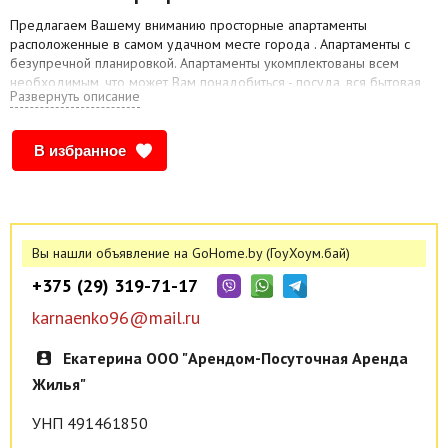
Предлагаем Вашему вниманию просторные апартаменты
расположенные в самом удачном месте города . Апартаменты с
безупречной планировкой. Апартаменты укомплектованы всем
необходимым, что может Вам понадобиться - посуда, вся бытовая
Развернуть описание
техника, постельное бельё, WI-FI ср-ва личной гигиены.
Предоставление отчетных документов командированным.
В избранное
Вы нашли объявление на GoHome.by (ГоуХоум.бай)
+375 (29) 319-71-17
karnaenko96@mail.ru
Екатерина ООО "Арендом-Посуточная Аренда
Жилья"
УНП 491461850