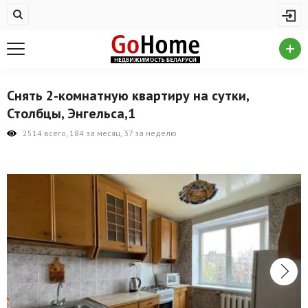
Жилая недвижимость
Купить квартиру
Снять квартиру
Снять 2-комнатную квартиру на сутки,
На сутки
Столбцы, Энгельса,1
Новостройки
2514 всего, 184 за месяц, 37 за неделю
Дома/коттеджи/участки
Комерческая недвижимость
Продажа коммерческой недвижимости
Аренда коммерческой недвижимости
Другие разделы
Новости