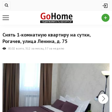
Жилая недвижимость
Купить квартиру
Снять квартиру
Снять 1-комнатную квартиру на сутки,
На сутки
Рогачев, улица Ленина, д. 75
Новостройки
8102 всего, 312 за месяц, 57 за неделю
Дома/коттеджи/участки
Комерческая недвижимость
Продажа коммерческой недвижимости
Аренда коммерческой недвижимости
Другие разделы
Новости