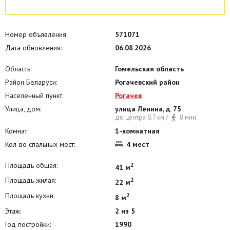
При заселении - при себе иметь документ , удостоверяющий
личность.Услуга аренды не предоставляется лицам моложе 23 лет.
В квартире запрещается:
Номер объявления:
571071
- шуметь (с 22-00 до 07-00);
Дата обновления:
06.08.2026
- передвигать технику и мебель;
Область:
Гомельская область
- наносить вред имуществу;
Район Беларуси:
Рогачевский район
- оставлять мусор и беспорядок.
Населенный пункт:
Рогачев
Улица, дом:
улица Ленина, д. 75
до центра 0.7 км /
8 мин
Комнат:
1-комнатная
Кол-во спальных мест:
4 мест
Площадь общая:
2
41 м
Площадь жилая:
2
22 м
Площадь кухни:
2
8 м
Этаж:
2 из 5
Год постройки:
1990