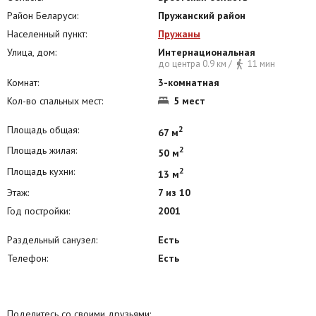
Район Беларуси:
Пружанский район
Населенный пункт:
Пружаны
Улица, дом:
Интернациональная
до центра 0.9 км /
11 мин
Комнат:
3-комнатная
Кол-во спальных мест:
5 мест
Площадь общая:
2
67 м
Площадь жилая:
2
50 м
Площадь кухни:
2
13 м
Этаж:
7 из 10
Год постройки:
2001
Раздельный санузел:
Есть
Телефон:
Есть
Поделитесь со своими друзьями: