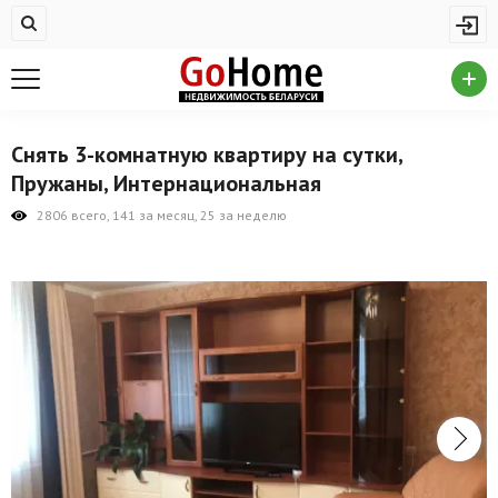
Жилая недвижимость
Купить квартиру
Снять квартиру
Снять 3-комнатную квартиру на сутки,
На сутки
Пружаны, Интернациональная
Новостройки
2806 всего, 141 за месяц, 25 за неделю
Дома/коттеджи/участки
Комерческая недвижимость
Продажа коммерческой недвижимости
Аренда коммерческой недвижимости
Другие разделы
Новости