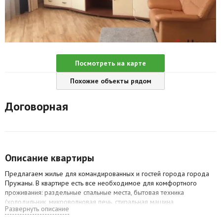
Агентства
Ремонт квартир
Грузовое такси
Посмотреть на карте
Способы оплаты
Похожие объекты рядом
Реклама на сайте
Договорная
Описание квартиры
Предлагаем жилье для командированных и гостей города города
Пружаны. В квартире есть все необходимое для комфортного
проживания: раздельные спальные места, бытовая техника
(холодильник, микроволновая печь, стиральная машина,
Развернуть описание
электрочайник и т. д. ), ТВ, Wi-Fi, постельные принадлежности.
Предоставление ОТЧЕТНЫХ ДОКУМЕНТОВ (наличный или