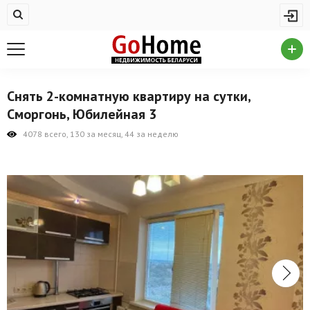
Жилая недвижимость
Купить квартиру
Снять квартиру
Снять 2-комнатную квартиру на сутки,
На сутки
Сморгонь, Юбилейная 3
Новостройки
4078 всего, 130 за месяц, 44 за неделю
Дома/коттеджи/участки
Комерческая недвижимость
Продажа коммерческой недвижимости
Аренда коммерческой недвижимости
Другие разделы
Новости