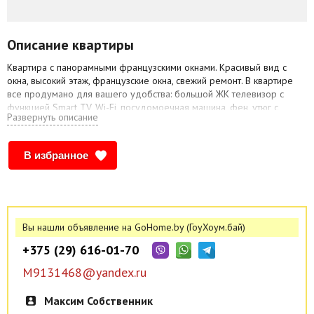
Описание квартиры
Квартира с панорамными французскими окнами. Красивый вид с
окна, высокий этаж, французские окна, свежий ремонт. В квартире
все продумано для вашего удобства: большой ЖК телевизор с
функцией Smart TV, Wi-Fi, посудомоечная машина, фен, утюг с
Развернуть описание
гладильной доской, электрический чайник, микроволновая печь,
полотенца, средства гигиены, чай, кофе.
* Стоимость указана от 30 дней и зависит рт дня недели и
В избранное
количества дней проживания! Точную стоимость уточняйте по
телефону
Для проведения вечеринок не сдается! В квартире не курят!
+37529 6 160 170
Вы нашли объявление на GoHome.by (ГоуХоум.бай)
Лучше писать в Viber, WhatsApp, Telegram.
+375 (29) 616-01-70
M9131468@yandex.ru
Максим Собственник