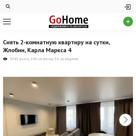
Жилая недвижимость
Купить квартиру
Снять квартиру
Снять 2-комнатную квартиру на сутки,
На сутки
Жлобин, Карла Маркса 4
Новостройки
9245 всего, 190 за месяц, 56 за неделю
Дома/коттеджи/участки
Комерческая недвижимость
Продажа коммерческой недвижимости
Аренда коммерческой недвижимости
Другие разделы
Новости