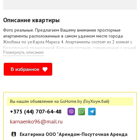
Описание квартиры
Фото реальные. Предлагаем Вашему вниманию просторные
апартаменты расположенные в самом удачном месте города
Жлобина по ул.Карла Маркса 4. Апартаменты состоят из 2 комнат с
безупречной планировкой: большая гостиная, совмещенная с кухней,
Развернуть описание
изолированной спальней. Апартаменты укомплектованы всем
необходимым, что может Вам понадобиться - утюг, фен, гладильная
доска, посуда, вся бытовая техника, постельное бельё, WI-FI ср-ва
В избранное
личной гигиены. SmartTV. Панорамный вид из окна на реку Днепр.
Предоставление отчетных документов командированным. Рядом с
домом Торгово-развлекательный комплекс -"Евроопт", игровой клуб,
кафе Континент, Ледовый Дворец, аквапарк, бассейн. Трансфер.
Вы нашли объявление на GoHome.by (ГоуХоум.бай)
+375 (44) 707-64-48
karnaenko96@mail.ru
Екатерина ООО "Арендом-Посуточная Аренда